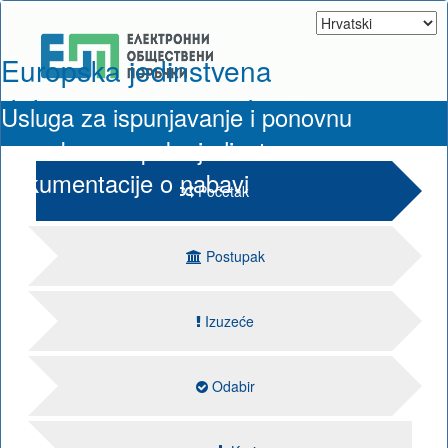
Europska jedinstvena
dokumentacija o nabavi
Usluga za ispunjavanje i ponovnu
uporabu europske jedinstvene
dokumentacije o nabavi
Početak
Postupak
Izuzeće
Odabir