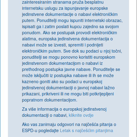
zainteresiranim stranama pruža besplatnu
internetsku uslugu za ispunjavanje europske
jedinstvene dokumentacije o nabavi elektroničkim
putem. Ponuditelji mogu ispuniti internetski obrazac,
ispisati ga i zatim poslati kupcu zajedno sa svojom
ponudom. Ako se postupak provodi elektroničkim
alatima, europska jedinstvena dokumentacija o
nabavi može se izvesti, spremiti i podnijeti
elektroničkim putem. Sve dok su podaci u njoj točni,
ponuditelji se mogu ponovno koristiti europskom
jedinstvenom dokumentacijom o nabavi iz
prethodnog postupka javne nabave. Ponuditelje se
može isključiti iz postupka nabave ili ih se može
kazneno goniti ako su podaci u europskoj
jedinstvenoj dokumentaciji o javnoj nabavi lažno
prikazani, prikriveni ili ne mogu biti potkrijepljeni
popratnom dokumentacijom.
Za više informacija o europskoj jedinstvenoj
dokumentaciji o nabavi,
kliknite ovdje
Ako vas zanimaju odgovori na najčešća pitanja o
ESPD-u pogledajte
Letak s najčešćim pitanjima