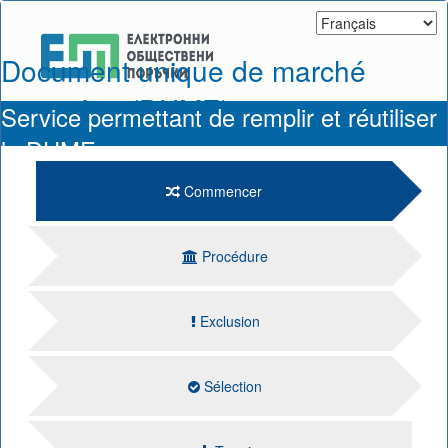
Document unique de marché
européen (DUME)
Service permettant de remplir et réutiliser
le DUME
Commencer
Procédure
Exclusion
Sélection